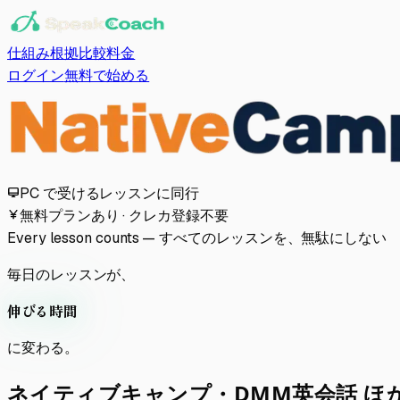
仕組み
根拠
比較
料金
ログイン
無料で始める
PC で受けるレッスンに同行
無料プランあり · クレカ登録不要
Every lesson counts — すべてのレッスンを、無駄にしない
毎日のレッスンが、
伸びる時間
に変わる。
ネイティブキャンプ・
DMM英会話 ほ